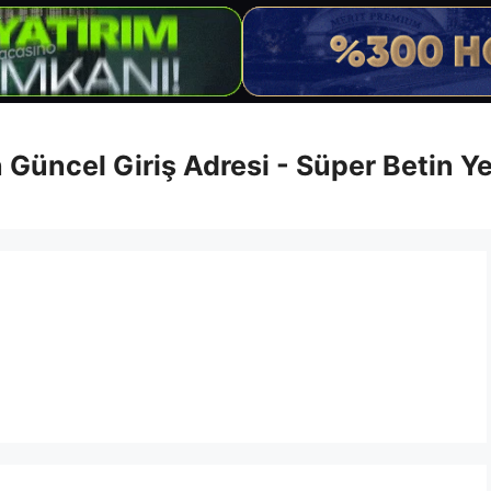
Güncel Giriş Adresi - Süper Betin Ye