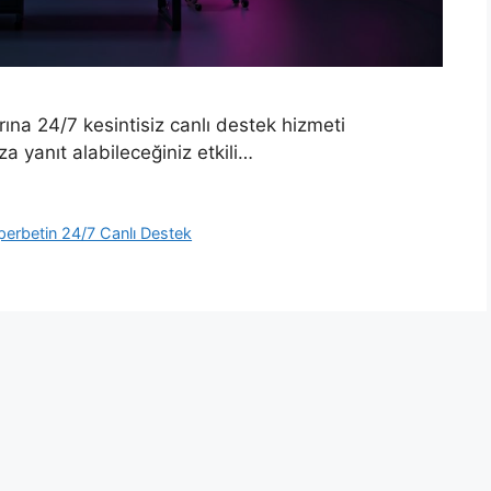
rına 24/7 kesintisiz canlı destek hizmeti
za yanıt alabileceğiniz etkili…
perbetin 24/7 Canlı Destek