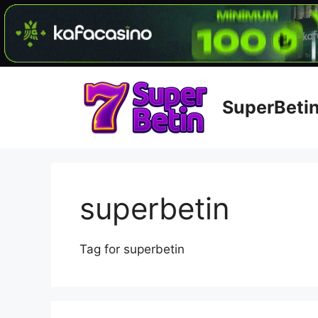
İçeriğe
atla
SuperBetin 
superbetin
Tag for superbetin