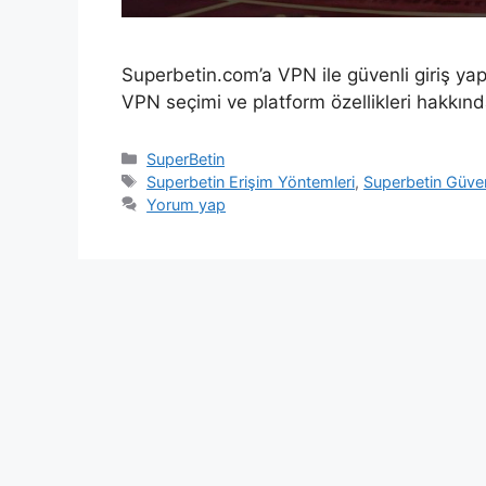
Superbetin.com’a VPN ile güvenli giriş yap
VPN seçimi ve platform özellikleri hakkın
K
SuperBetin
a
E
Superbetin Erişim Yöntemleri
,
Superbetin Güven
t
t
Yorum yap
e
i
g
k
o
e
r
t
i
l
l
e
e
r
r