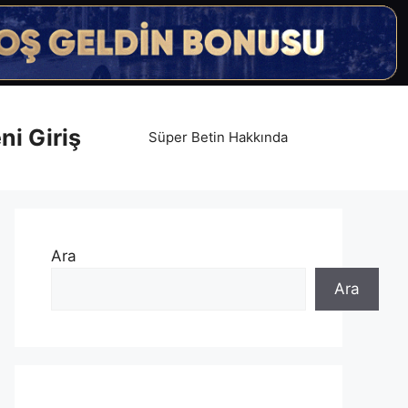
ni Giriş
Süper Betin Hakkında
Ara
Ara