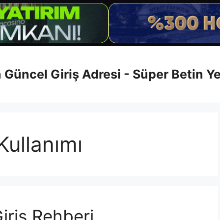
Güncel Giriş Adresi - Süper Betin Ye
ullanımı
iriş Rehberi