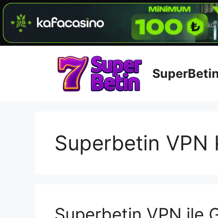
İçeriğe
atla
SuperBetin 
Superbetin VPN K
Superbetin VPN ile G