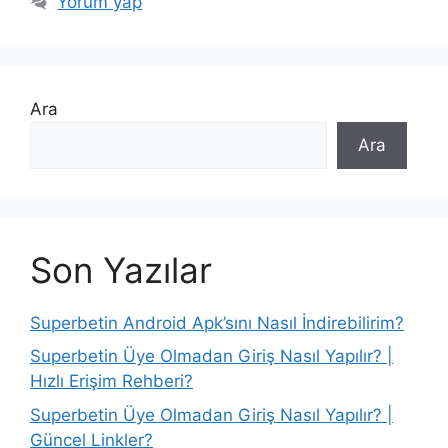
Yorum yap
o
e
r
t
i
l
l
e
e
r
Ara
r
Ara
Son Yazılar
Superbetin Android Apk’sını Nasıl İndirebilirim?
Superbetin Üye Olmadan Giriş Nasıl Yapılır? |
Hızlı Erişim Rehberi?
Superbetin Üye Olmadan Giriş Nasıl Yapılır? |
Güncel Linkler?