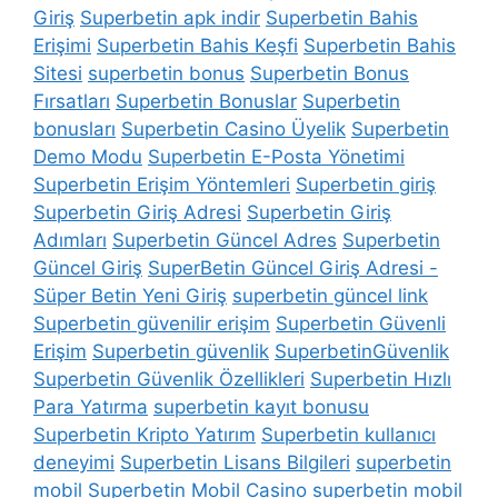
Giriş
Superbetin apk indir
Superbetin Bahis
Erişimi
Superbetin Bahis Keşfi
Superbetin Bahis
Sitesi
superbetin bonus
Superbetin Bonus
Fırsatları
Superbetin Bonuslar
Superbetin
bonusları
Superbetin Casino Üyelik
Superbetin
Demo Modu
Superbetin E-Posta Yönetimi
Superbetin Erişim Yöntemleri
Superbetin giriş
Superbetin Giriş Adresi
Superbetin Giriş
Adımları
Superbetin Güncel Adres
Superbetin
Güncel Giriş
SuperBetin Güncel Giriş Adresi -
Süper Betin Yeni Giriş
superbetin güncel link
Superbetin güvenilir erişim
Superbetin Güvenli
Erişim
Superbetin güvenlik
SuperbetinGüvenlik
Superbetin Güvenlik Özellikleri
Superbetin Hızlı
Para Yatırma
superbetin kayıt bonusu
Superbetin Kripto Yatırım
Superbetin kullanıcı
deneyimi
Superbetin Lisans Bilgileri
superbetin
mobil
Superbetin Mobil Casino
superbetin mobil