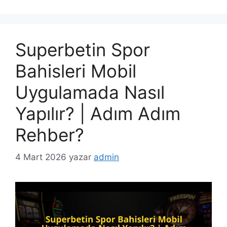
Superbetin Spor
Bahisleri Mobil
Uygulamada Nasıl
Yapılır? | Adım Adım
Rehber?
4 Mart 2026
yazar
admin