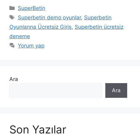
K
SuperBetin
a
E
Superbetin demo oyunlar
,
Superbetin
t
t
Oyunlarına Ücretsiz Giriş
,
Superbetin ücretsiz
e
i
deneme
g
k
Yorum yap
o
e
r
t
i
l
l
e
e
r
Ara
r
Ara
Son Yazılar