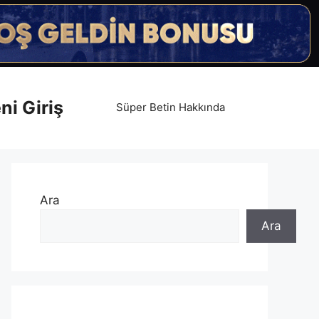
ni Giriş
Süper Betin Hakkında
Ara
Ara