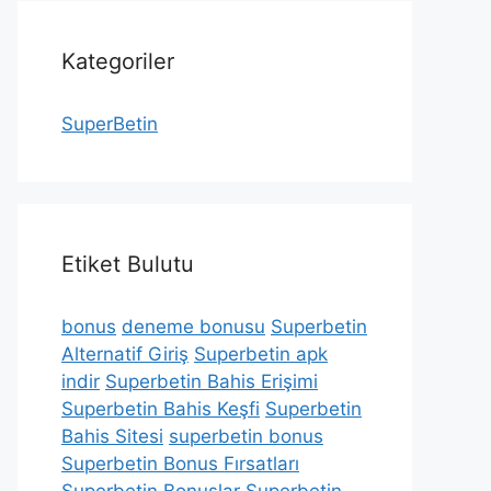
Kategoriler
SuperBetin
Etiket Bulutu
bonus
deneme bonusu
Superbetin
Alternatif Giriş
Superbetin apk
indir
Superbetin Bahis Erişimi
Superbetin Bahis Keşfi
Superbetin
Bahis Sitesi
superbetin bonus
Superbetin Bonus Fırsatları
Superbetin Bonuslar
Superbetin