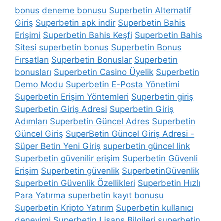
bonus
deneme bonusu
Superbetin Alternatif
Giriş
Superbetin apk indir
Superbetin Bahis
Erişimi
Superbetin Bahis Keşfi
Superbetin Bahis
Sitesi
superbetin bonus
Superbetin Bonus
Fırsatları
Superbetin Bonuslar
Superbetin
bonusları
Superbetin Casino Üyelik
Superbetin
Demo Modu
Superbetin E-Posta Yönetimi
Superbetin Erişim Yöntemleri
Superbetin giriş
Superbetin Giriş Adresi
Superbetin Giriş
Adımları
Superbetin Güncel Adres
Superbetin
Güncel Giriş
SuperBetin Güncel Giriş Adresi -
Süper Betin Yeni Giriş
superbetin güncel link
Superbetin güvenilir erişim
Superbetin Güvenli
Erişim
Superbetin güvenlik
SuperbetinGüvenlik
Superbetin Güvenlik Özellikleri
Superbetin Hızlı
Para Yatırma
superbetin kayıt bonusu
Superbetin Kripto Yatırım
Superbetin kullanıcı
deneyimi
Superbetin Lisans Bilgileri
superbetin