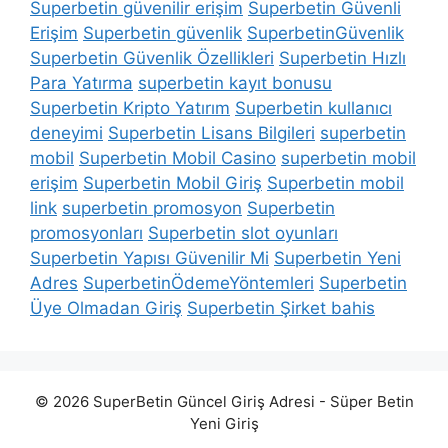
Superbetin güvenilir erişim
Superbetin Güvenli
Erişim
Superbetin güvenlik
SuperbetinGüvenlik
Superbetin Güvenlik Özellikleri
Superbetin Hızlı
Para Yatırma
superbetin kayıt bonusu
Superbetin Kripto Yatırım
Superbetin kullanıcı
deneyimi
Superbetin Lisans Bilgileri
superbetin
mobil
Superbetin Mobil Casino
superbetin mobil
erişim
Superbetin Mobil Giriş
Superbetin mobil
link
superbetin promosyon
Superbetin
promosyonları
Superbetin slot oyunları
Superbetin Yapısı Güvenilir Mi
Superbetin Yeni
Adres
SuperbetinÖdemeYöntemleri
Superbetin
Üye Olmadan Giriş
Superbetin Şirket bahis
© 2026 SuperBetin Güncel Giriş Adresi - Süper Betin
Yeni Giriş