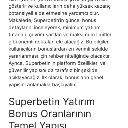
gösterir ve kullanıcıların daha yüksek kazanç
potansiyeli elde etmesine yardımcı olur.
Makalede, Superbetin’in güncel bonus
detaylarını inceleyerek, minimum yatırım
tutarları, çevrim şartları ve maksimum limitleri
gibi önemli noktaları ele alacağız. Bu bilgiler,
kullanıcıların bonuslardan en verimli şekilde
yararlanması için rehber niteliğinde olacaktır.
Ayrıca, Superbetin’in platform özellikleri ve
güvenilir yapısını da tarafsız bir şekilde
açıklayacağız. İlk olarak, bonusların genel
yapısını anlamakla başlayalım.
Superbetin Yatırım
Bonus Oranlarının
Temel Yapısı